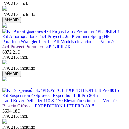
IVA 21% incl.
IVA 21% incluido
AÑADIR
Kit Amortiguadores 4x4 Proyect 2.65 Prerunner 4pd-jpjl4k
Para Jeep Wrangler JL y Jlu All Models elevacion......
Ver más
4x4 Proyect Prerunner
|
4PD-JPJL4K
6872.21€
IVA 21% incl.
IVA 21% incluido
AÑADIR
Kit Suspensión 4x4proyect Expedition Lift Pro 8015
Land Rover Defender 110 & 130 Elevación 60mm......
Ver más
Bilstein Offroad
|
EXPEDITION LIFT PRO 8015
3694.18€
IVA 21% incl.
IVA 21% incluido