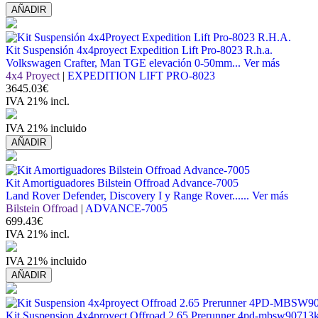
AÑADIR
Kit Suspensión 4x4proyect Expedition Lift Pro-8023 R.h.a.
Volkswagen Crafter, Man TGE elevación 0-50mm...
Ver más
4x4 Proyect
|
EXPEDITION LIFT PRO-8023
3645.03€
IVA 21% incl.
IVA 21% incluido
AÑADIR
Kit Amortiguadores Bilstein Offroad Advance-7005
Land Rover Defender, Discovery I y Range Rover......
Ver más
Bilstein Offroad
|
ADVANCE-7005
699.43€
IVA 21% incl.
IVA 21% incluido
AÑADIR
Kit Suspension 4x4proyect Offroad 2.65 Prerunner 4pd-mbsw9071