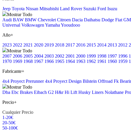
Jeep
Toyota
Nissan
Mitsubishi
Land Rover
Suzuki
Ford
Isuzu
Mostrar Todo
Audi
BAW
BMW
Chevrolet
Citroen
Dacia
Daihatsu
Dodge
Fiat
GM
Universal
Volkswagen
Yamaha
Yooudooo
Año
+
2023
2022
2021
2020
2019
2018
2017
2016
2015
2014
2013
2012
2
Mostrar Todo
2007
2006
2005
2004
2003
2002
2001
2000
1999
1998
1997
1996
1
1970
1969
1968
1967
1966
1965
1964
1963
1962
1961
1960
1959
1
Fabricante
+
4x4 Proyect Prerunner
4x4 Proyect Design
Bilstein Offroad
Fk Beari
Mostrar Todo
Dba
Ebc Brakes
Eibach
G2
H&r
Hi Lift
Husky Liners
Nolathane
Pr
Precio
+
Cualquier Precio
1-20€
20-50€
50-100€