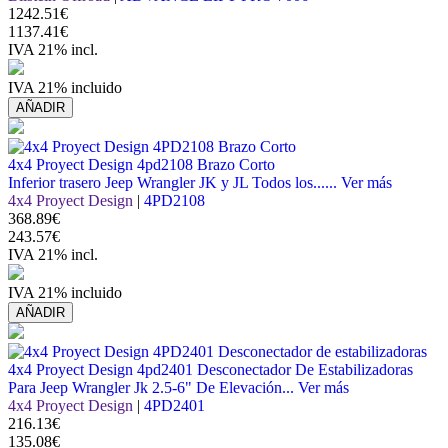
1242.51€
1137.41€
IVA 21% incl.
IVA 21% incluido
AÑADIR
4x4 Proyect Design 4pd2108 Brazo Corto
Inferior trasero Jeep Wrangler JK y JL Todos los......
Ver más
4x4 Proyect Design
|
4PD2108
368.89€
243.57€
IVA 21% incl.
IVA 21% incluido
AÑADIR
4x4 Proyect Design 4pd2401 Desconectador De Estabilizadoras
Para Jeep Wrangler Jk 2.5-6" De Elevación...
Ver más
4x4 Proyect Design
|
4PD2401
216.13€
135.08€